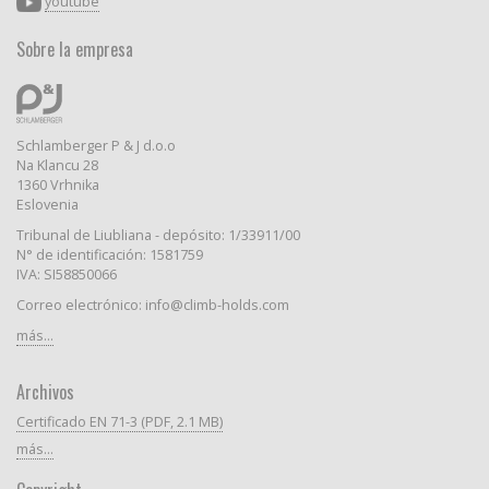
youtube
Sobre la empresa
Schlamberger P & J d.o.o
Na Klancu 28
1360 Vrhnika
Eslovenia
Tribunal de Liubliana - depósito: 1/33911/00
N° de identificación: 1581759
IVA: SI58850066
Correo electrónico: info@climb-holds.com
más...
Archivos
Certificado EN 71-3 (PDF, 2.1 MB)
más...