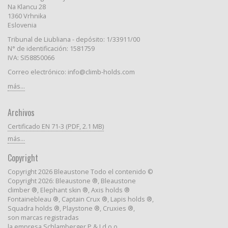
Na Klancu 28
1360 Vrhnika
Eslovenia
Tribunal de Liubliana - depósito: 1/33911/00
N° de identificación: 1581759
IVA: SI58850066
Correo electrónico: info@climb-holds.com
más...
Archivos
Certificado EN 71-3 (PDF, 2.1 MB)
más...
Copyright
Copyright 2026 Bleaustone Todo el contenido ©
Copyright 2026: Bleaustone ®, Bleaustone
climber ®, Elephant skin ®, Axis holds ®
Fontainebleau ®, Captain Crux ®, Lapis holds ®,
Squadra holds ®, Playstone ®, Cruxies ®,
son marcas registradas
la empresa Schlamberger P & J d.o.o.