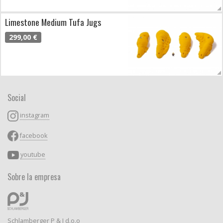
Limestone Medium Tufa Jugs
299,00 €
Social
instagram
facebook
youtube
Sobre la empresa
Schlamberger P & J d.o.o