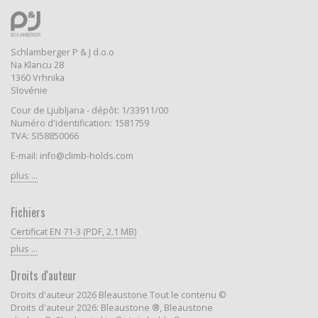
Schlamberger P & J d.o.o
Na Klancu 28
1360 Vrhnika
Slovénie
Cour de Ljubljana - dépôt: 1/33911/00
Numéro d'identification: 1581759
TVA: SI58850066
E-mail: info@climb-holds.com
plus ...
Fichiers
Certificat EN 71-3 (PDF, 2.1 MB)
plus ...
Droits d'auteur
Droits d'auteur 2026 Bleaustone Tout le contenu ©
Droits d'auteur 2026: Bleaustone ®, Bleaustone