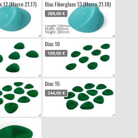
s 12 (Macro 21.17)
Disc Fiberglass 13 (Macro 21.18)
289,00 €
Length: 520mm
Width: 500mm
Height: 200mm
Disc 10
109,00 €
Disc 15
244,00 €