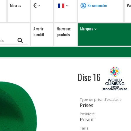
Devises
Langue
Macros
Se connecter
Pa
A venir
Nouveaux
Marques
bientôt
produits
Disc 16
Type de prise d'escalade
Prises
Positivité
Positif
Taille