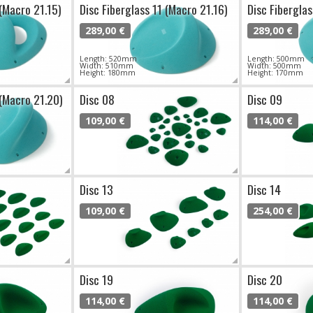
 (Macro 21.15)
Disc Fiberglass 11 (Macro 21.16)
Disc Fiberglas
289,00 €
289,00 €
Length: 520mm
Length: 500mm
Width: 510mm
Width: 500mm
Height: 180mm
Height: 170mm
 (Macro 21.20)
Disc 08
Disc 09
109,00 €
114,00 €
Disc 13
Disc 14
109,00 €
254,00 €
Disc 19
Disc 20
114,00 €
114,00 €