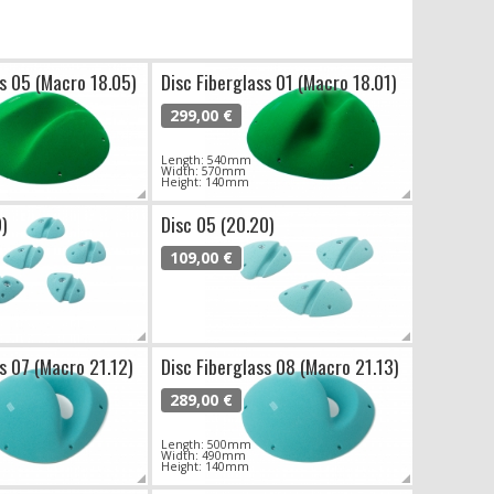
ss 05 (Macro 18.05)
Disc Fiberglass 01 (Macro 18.01)
299,00 €
Length: 540mm
Width: 570mm
Height: 140mm
9)
Disc 05 (20.20)
109,00 €
ss 07 (Macro 21.12)
Disc Fiberglass 08 (Macro 21.13)
289,00 €
Length: 500mm
Width: 490mm
Height: 140mm