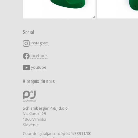
Social
instagram
facebook
youtube
A propos de nous
Schlamberger P & J d.o.o
Na Klancu 28
1360 Vrhnika
Slovénie
Cour de Ljubljana - dépôt: 1/33911/00