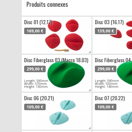
Produits connexes
Disc 01 (12.17)
Disc 03 (16.17)
169,00 €
139,00 €
Disc Fiberglass 03 (Macro 18.03)
Disc Fiberglass 04
299,00 €
299,00 €
Length: 590mm
Length: 590mm
Width: 570mm
Width: 550mm
Height: 130mm
Height: 140mm
Disc 06 (20.21)
Disc 07 (20.22)
109,00 €
109,00 €