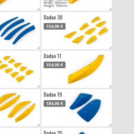
Width: 300mm
Height: 100mm
Dadao 30
134,00 €
Dadao 11
154,00 €
Dadao 19
184,00 €
Dadao 25