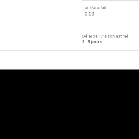
prix/produit
0,00
Délai de livraison estimé:
3 - 5 jours