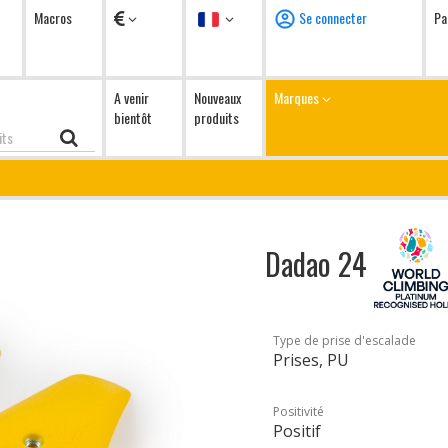
Devises
Langue
Macros
Se connecter
Pa
A venir
Nouveaux
Marques
bientôt
produits
Dadao 24
Type de prise d'escalade
Prises, PU
Positivité
Positif