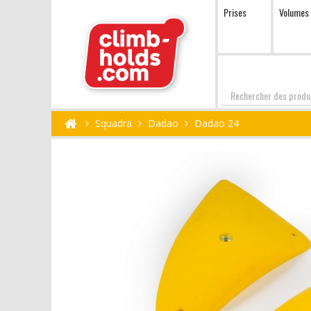
Prises
Volumes
Chercher
Squadra
Dadao
Dadao 24