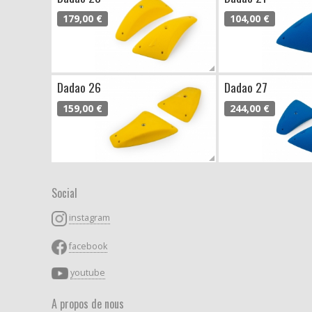
179,00 €
104,00 €
Dadao 26
Dadao 27
159,00 €
244,00 €
Social
instagram
facebook
youtube
A propos de nous