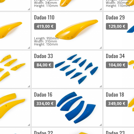
Width: 340mm
Width: 350mm
Height: 110mm
Height: 110mm
Dadao 110
Dadao 29
419,00 €
129,00 €
Length: 950mm
Width: 310mm
Height: 150mm
Dadao 33
Dadao 34
84,00 €
104,00 €
Dadao 16
Dadao 18
334,00 €
349,00 €
Dadao 22
Dadao 23