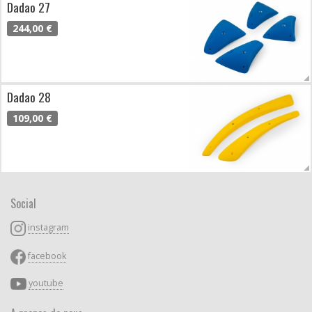
Dadao 27
244,00 €
Dadao 28
109,00 €
Social
instagram
facebook
youtube