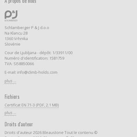
A propos de nous
Schlamberger P & J d.o.o
Na Klancu 28
1360 Vrhnika
Slovénie
Cour de Ljubljana - dépôt: 1/33911/00
Numéro d'identification: 1581759
TVA: SI58850066
E-mail: info@climb-holds.com
plus ...
Fichiers
Certificat EN 71-3 (PDF, 2.1 MB)
plus ...
Droits d'auteur
Droits d'auteur 2026 Bleaustone Tout le contenu ©