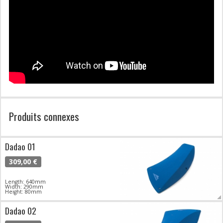
Produits connexes
Dadao 01
309,00 €
Length: 640mm
Width: 290mm
Height: 80mm
Dadao 02