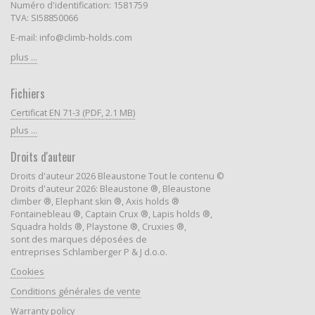
Numéro d'identification: 1581759
TVA: SI58850066
E-mail: info@climb-holds.com
plus ...
Fichiers
Certificat EN 71-3 (PDF, 2.1 MB)
plus ...
Droits d'auteur
Droits d'auteur 2026 Bleaustone Tout le contenu ©
Droits d'auteur 2026: Bleaustone ®, Bleaustone
climber ®, Elephant skin ®, Axis holds ®
Fontainebleau ®, Captain Crux ®, Lapis holds ®,
Squadra holds ®, Playstone ®, Cruxies ®,
sont des marques déposées de
entreprises Schlamberger P & J d.o.o.
Cookies
Conditions générales de vente
Warranty policy