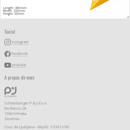
Length: 465mm
Width: 250mm
Height: 50mm
Social
instagram
facebook
youtube
A propos de nous
Schlamberger P & J d.o.o
Na Klancu 28
1360 Vrhnika
Slovénie
Cour de Ljubljana - dépôt: 1/33911/00