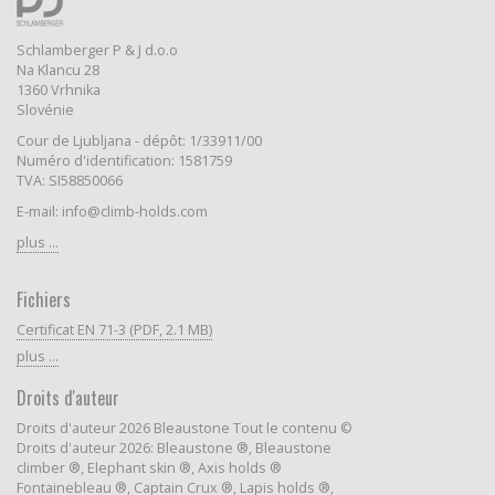
Schlamberger P & J d.o.o
Na Klancu 28
1360 Vrhnika
Slovénie
Cour de Ljubljana - dépôt: 1/33911/00
Numéro d'identification: 1581759
TVA: SI58850066
E-mail: info@climb-holds.com
plus ...
Fichiers
Certificat EN 71-3 (PDF, 2.1 MB)
plus ...
Droits d'auteur
Droits d'auteur 2026 Bleaustone Tout le contenu ©
Droits d'auteur 2026: Bleaustone ®, Bleaustone
climber ®, Elephant skin ®, Axis holds ®
Fontainebleau ®, Captain Crux ®, Lapis holds ®,