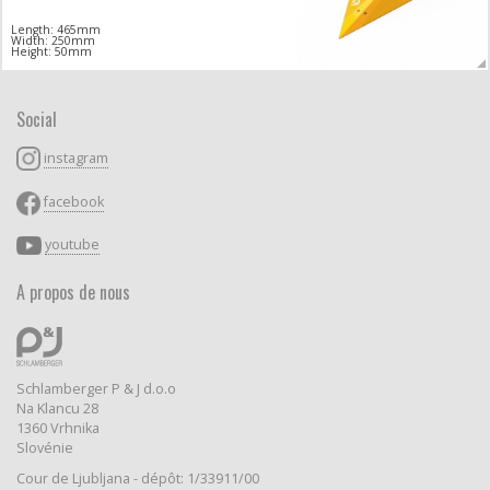
Length: 465mm
Width: 250mm
Height: 50mm
Social
instagram
facebook
youtube
A propos de nous
Schlamberger P & J d.o.o
Na Klancu 28
1360 Vrhnika
Slovénie
Cour de Ljubljana - dépôt: 1/33911/00