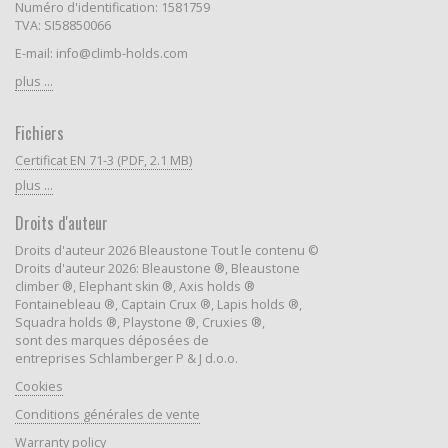
Numéro d'identification: 1581759
TVA: SI58850066
E-mail: info@climb-holds.com
plus ...
Fichiers
Certificat EN 71-3 (PDF, 2.1 MB)
plus ...
Droits d'auteur
Droits d'auteur 2026 Bleaustone Tout le contenu ©
Droits d'auteur 2026: Bleaustone ®, Bleaustone
climber ®, Elephant skin ®, Axis holds ®
Fontainebleau ®, Captain Crux ®, Lapis holds ®,
Squadra holds ®, Playstone ®, Cruxies ®,
sont des marques déposées de
entreprises Schlamberger P & J d.o.o.
Cookies
Conditions générales de vente
Warranty policy