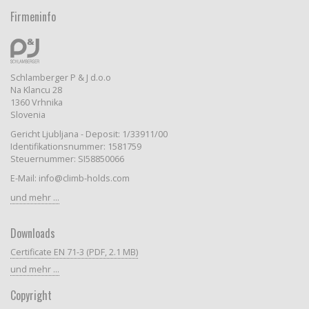
Firmeninfo
Schlamberger P & J d.o.o
Na Klancu 28
1360 Vrhnika
Slovenia
Gericht Ljubljana - Deposit: 1/33911/00
Identifikationsnummer: 1581759
Steuernummer: SI58850066
E-Mail: info@climb-holds.com
und mehr ...
Downloads
Certificate EN 71-3 (PDF, 2.1 MB)
und mehr ...
Copyright