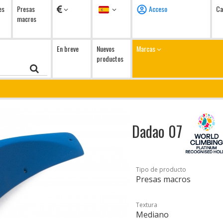
Monedas
Idioma
es
Presas
Acceso
Ca
macros
En breve
Nuevos
Marcas
productos
Dadao 07
Tipo de producto
Presas macros
Textura
Mediano