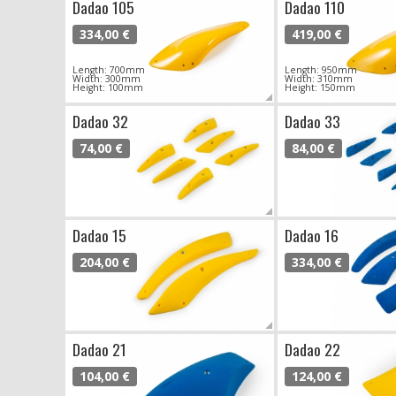
Dadao 105
Dadao 110
334,00 €
419,00 €
Length: 700mm
Length: 950mm
Width: 300mm
Width: 310mm
Height: 100mm
Height: 150mm
Dadao 32
Dadao 33
74,00 €
84,00 €
Dadao 15
Dadao 16
204,00 €
334,00 €
Dadao 21
Dadao 22
104,00 €
124,00 €