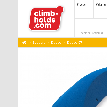
Presas
Volumen
Encontrar
Squadra
Dadao
Dadao 07