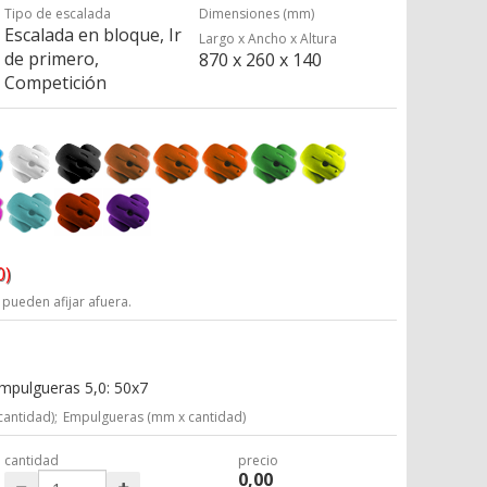
Tipo de escalada
Dimensiones (mm)
Escalada en bloque, Ir
Largo x Ancho x Altura
de primero,
870 x 260 x 140
Competición
0)
 pueden afijar afuera.
Empulgueras 5,0: 50x7
cantidad);
Empulgueras (mm x cantidad)
cantidad
precio
0,00