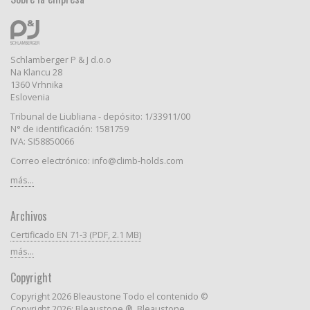
Schlamberger P & J d.o.o
Na Klancu 28
1360 Vrhnika
Eslovenia
Tribunal de Liubliana - depósito: 1/33911/00
N° de identificación: 1581759
IVA: SI58850066
Correo electrónico: info@climb-holds.com
más...
Archivos
Certificado EN 71-3 (PDF, 2.1 MB)
más...
Copyright
Copyright 2026 Bleaustone Todo el contenido ©
Copyright 2026: Bleaustone ®, Bleaustone