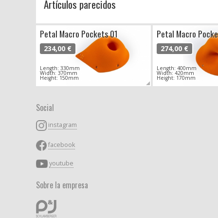
Artículos parecidos
Petal Macro Pockets 01
Petal Macro Pocke
234,00 €
274,00 €
Length: 330mm
Length: 400mm
Width: 370mm
Width: 420mm
Height: 150mm
Height: 170mm
Social
instagram
facebook
youtube
Sobre la empresa