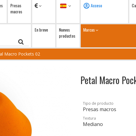
Monedas
Idioma
es
Presas
Acceso
Ca
macros
En breve
Nuevos
Marcas
productos
al Macro Pockets 02
Petal Macro Poc
Tipo de producto
Presas macros
Textura
Mediano