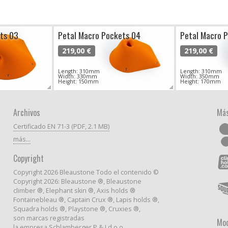
ts 03
Petal Macro Pockets 04
Petal Macro 
219,00 €
219,00 €
Length: 310mm
Length: 310mm
Width: 330mm
Width: 350mm
Height: 150mm
Height: 170mm
Archivos
Más
Certificado EN 71-3 (PDF, 2.1 MB)
más...
Copyright
Copyright 2026 Bleaustone Todo el contenido ©
Copyright 2026: Bleaustone ®, Bleaustone
climber ®, Elephant skin ®, Axis holds ®
Fontainebleau ®, Captain Crux ®, Lapis holds ®,
Squadra holds ®, Playstone ®, Cruxies ®,
son marcas registradas
Mod
la empresa Schlamberger P & J d.o.o.