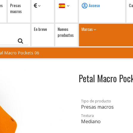
Monedas
Idioma
es
Presas
Acceso
Ca
macros
En breve
Nuevos
Marcas
productos
al Macro Pockets 06
Petal Macro Poc
Tipo de producto
Presas macros
Textura
Mediano