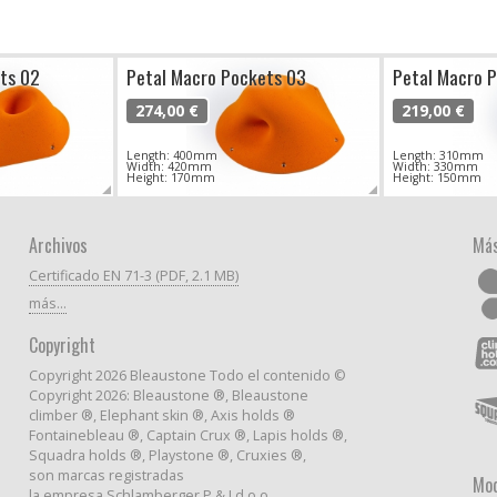
ts 02
Petal Macro Pockets 03
Petal Macro 
274,00 €
219,00 €
Length: 400mm
Length: 310mm
Width: 420mm
Width: 330mm
Height: 170mm
Height: 150mm
Archivos
Más
Certificado EN 71-3 (PDF, 2.1 MB)
más...
Copyright
Copyright 2026 Bleaustone Todo el contenido ©
Copyright 2026: Bleaustone ®, Bleaustone
climber ®, Elephant skin ®, Axis holds ®
Fontainebleau ®, Captain Crux ®, Lapis holds ®,
Squadra holds ®, Playstone ®, Cruxies ®,
son marcas registradas
Mod
la empresa Schlamberger P & J d.o.o.