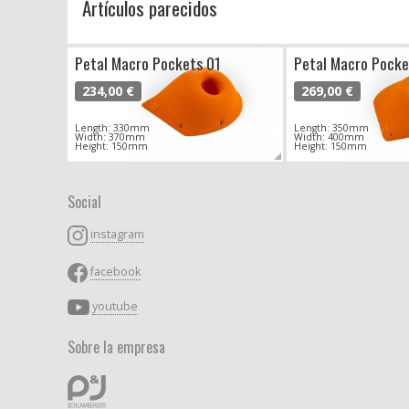
Artículos parecidos
Petal Macro Pockets 01
Petal Macro Pocke
234,00 €
269,00 €
Length: 330mm
Length: 350mm
Width: 370mm
Width: 400mm
Height: 150mm
Height: 150mm
Social
instagram
facebook
youtube
Sobre la empresa