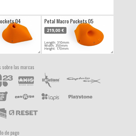
Pockets 04
Petal Macro Pockets 05
219,00 €
Length: 310mm
Width: 350mm
Height: 170mm
 sobre las marcas
o de pago