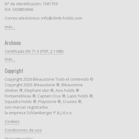
N° de identificación: 1581759
IVA: SI58850066
Correo electrónico: info@climb-holds.com
más...
Archivos
Certificado EN 71-3 (PDF, 2.1 MB)
más...
Copyright
Copyright 2026 Bleaustone Todo el contenido ©
Copyright 2026: Bleaustone ®, Bleaustone
climber ®, Elephant skin ®, Axis holds ®
Fontainebleau ®, Captain Crux ®, Lapis holds ®,
Squadra holds ®, Playstone ®, Cruxies ®,
son marcas registradas
la empresa Schlamberger P & J d.o.o.
Cookies
Condiciones de uso
Warranty policy