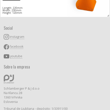
Length: 220mm
Width: 230mm
Height: 120mm
Social
instagram
facebook
youtube
Sobre la empresa
Schlamberger P & J d.o.o
Na Klancu 28
1360 Vrhnika
Eslovenia
Tribunal de Liubliana - depósito: 1/33911/00