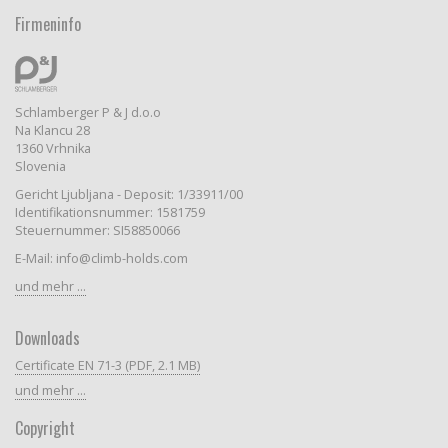
Firmeninfo
Schlamberger P & J d.o.o
Na Klancu 28
1360 Vrhnika
Slovenia
Gericht Ljubljana - Deposit: 1/33911/00
Identifikationsnummer: 1581759
Steuernummer: SI58850066
E-Mail: info@climb-holds.com
und mehr ...
Downloads
Certificate EN 71-3 (PDF, 2.1 MB)
und mehr ...
Copyright