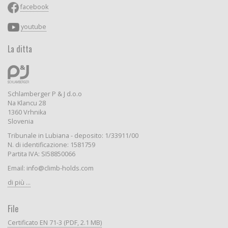
facebook
youtube
La ditta
Schlamberger P & J d.o.o
Na Klancu 28
1360 Vrhnika
Slovenia
Tribunale in Lubiana - deposito: 1/33911/00
N. di identificazione: 1581759
Partita IVA: SI58850066
Email: info@climb-holds.com
di più ...
File
Certificato EN 71-3 (PDF, 2.1 MB)