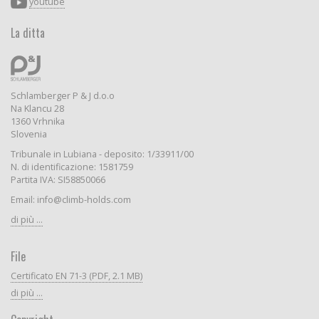
youtube
La ditta
Schlamberger P & J d.o.o
Na Klancu 28
1360 Vrhnika
Slovenia
Tribunale in Lubiana - deposito: 1/33911/00
N. di identificazione: 1581759
Partita IVA: SI58850066
Email: info@climb-holds.com
di più ...
File
Certificato EN 71-3 (PDF, 2.1 MB)
di più ...