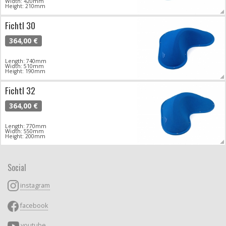
Width: 420mm
Height: 210mm
Fichtl 30
364,00 €
Length: 740mm
Width: 510mm
Height: 190mm
Fichtl 32
364,00 €
Length: 770mm
Width: 550mm
Height: 200mm
Social
instagram
facebook
youtube