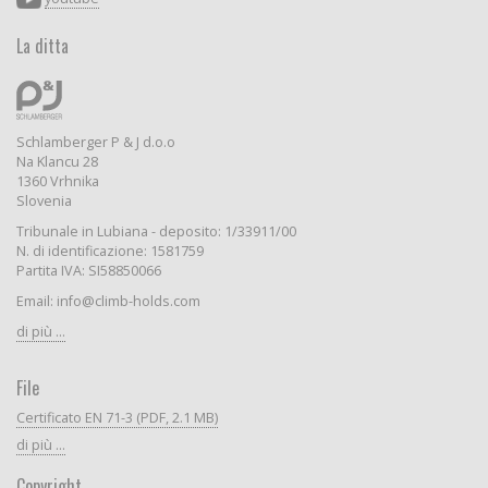
La ditta
Schlamberger P & J d.o.o
Na Klancu 28
1360 Vrhnika
Slovenia
Tribunale in Lubiana - deposito: 1/33911/00
N. di identificazione: 1581759
Partita IVA: SI58850066
Email: info@climb-holds.com
di più ...
File
Certificato EN 71-3 (PDF, 2.1 MB)
di più ...
Copyright