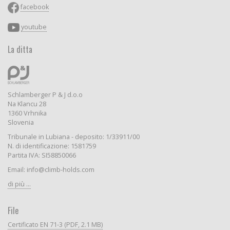
facebook
youtube
La ditta
Schlamberger P & J d.o.o
Na Klancu 28
1360 Vrhnika
Slovenia
Tribunale in Lubiana - deposito: 1/33911/00
N. di identificazione: 1581759
Partita IVA: SI58850066
Email: info@climb-holds.com
di più ...
File
Certificato EN 71-3 (PDF, 2.1 MB)