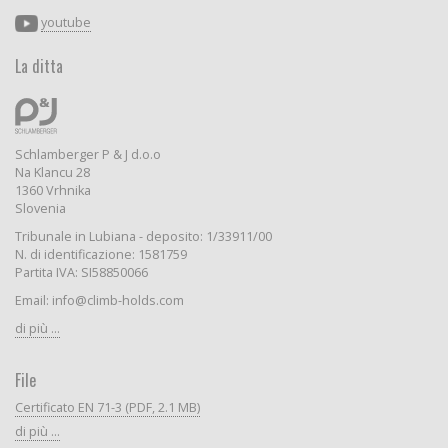
youtube
La ditta
Schlamberger P & J d.o.o
Na Klancu 28
1360 Vrhnika
Slovenia
Tribunale in Lubiana - deposito: 1/33911/00
N. di identificazione: 1581759
Partita IVA: SI58850066
Email: info@climb-holds.com
di più ...
File
Certificato EN 71-3 (PDF, 2.1 MB)
di più ...