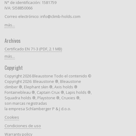
N° de identificación: 1581759
IVA: SI58850066
Correo electrónico: info@climb-holds.com
más...
Archivos
Certificado EN 71-3 (PDF, 2.1 MB)
más...
Copyright
Copyright 2026 Bleaustone Todo el contenido ©
Copyright 2026: Bleaustone ®, Bleaustone
climber ®, Elephant skin ®, Axis holds ®
Fontainebleau ®, Captain Crux ®, Lapis holds ®,
Squadra holds ®, Playstone ®, Cruxies ®,
son marcas registradas
la empresa Schlamberger P & J d.o.o.
Cookies
Condiciones de uso
Warranty policy