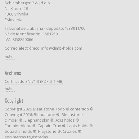
Schlamberger P & J d.o.o
Na Klancu 28
1360 Vrhnika
Eslovenia
Tribunal de Liubliana - depósito: 1/33911/00
N° de identificación: 1581759
IVA: SI58850066
Correo electrónico: info@climb-holds.com
más...
Archivos
Certificado EN 71-3 (PDF, 2.1 MB)
más...
Copyright
Copyright 2026 Bleaustone Todo el contenido ©
Copyright 2026: Bleaustone ®, Bleaustone
climber ®, Elephant skin ®, Axis holds ®
Fontainebleau ®, Captain Crux ®, Lapis holds ®,
Squadra holds ®, Playstone ®, Cruxies ®,
son marcas registradas