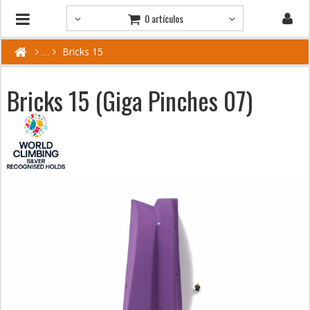
0 artículos
Bricks 15
Bricks 15 (Giga Pinches 07)