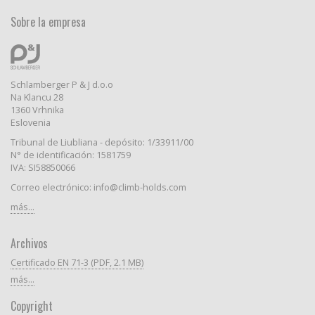
Sobre la empresa
Schlamberger P & J d.o.o
Na Klancu 28
1360 Vrhnika
Eslovenia
Tribunal de Liubliana - depósito: 1/33911/00
N° de identificación: 1581759
IVA: SI58850066
Correo electrónico: info@climb-holds.com
más...
Archivos
Certificado EN 71-3 (PDF, 2.1 MB)
más...
Copyright