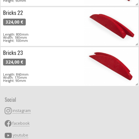
Height: 90mm
Bricks 22
324,00 €
Length: 800mm
Width: 180mm
Height: 100mm
Bricks 23
324,00 €
Length: 860mm
Width: 170mm
Height: 90mm
Social
instagram
facebook
youtube