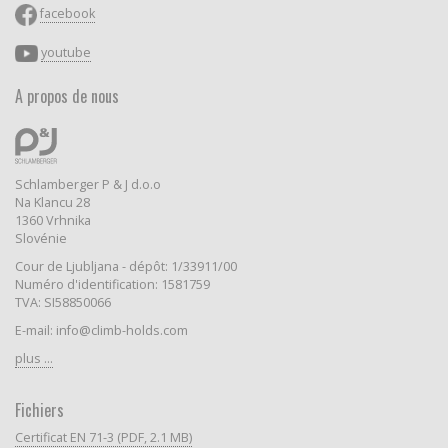
facebook
youtube
A propos de nous
Schlamberger P & J d.o.o
Na Klancu 28
1360 Vrhnika
Slovénie
Cour de Ljubljana - dépôt: 1/33911/00
Numéro d'identification: 1581759
TVA: SI58850066
E-mail: info@climb-holds.com
plus ...
Fichiers
Certificat EN 71-3 (PDF, 2.1 MB)