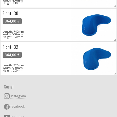
Width: 420mm
Height: 210mm
Fichtl 30
364,00 €
Length: 740mm
Width: 510mm
Height: 190mm
Fichtl 32
364,00 €
Length: 770mm
Width: 550mm
Height: 200mm
Social
instagram
facebook
youtube