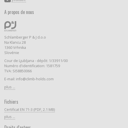
A propos de nous
Schlamberger P & J d.o.o
Na Klancu 28
1360 Vrhnika
Slovénie
Cour de Ljubljana - dépôt: 1/33911/00
Numéro d'identification: 1581759
TVA: SI58850066
E-mail: info@climb-holds.com
plus ...
Fichiers
Certificat EN 71-3 (PDF, 2.1 MB)
plus ...
Droits d'auteur