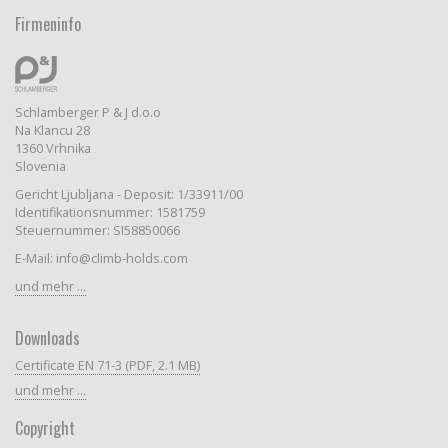
Firmeninfo
Schlamberger P & J d.o.o
Na Klancu 28
1360 Vrhnika
Slovenia
Gericht Ljubljana - Deposit: 1/33911/00
Identifikationsnummer: 1581759
Steuernummer: SI58850066
E-Mail: info@climb-holds.com
und mehr ...
Downloads
Certificate EN 71-3 (PDF, 2.1 MB)
und mehr ...
Copyright