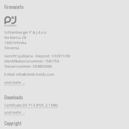
Firmeninfo
Schlamberger P & J d.o.o
Na Klancu 28
1360 Vrhnika
Slovenia
Gericht Ljubljana - Deposit: 1/33911/00
Identifikationsnummer: 1581759
Steuernummer: SI58850066
E-Mail: info@climb-holds.com
und mehr ...
Downloads
Certificate EN 71-3 (PDF, 2.1 MB)
und mehr ...
Copyright