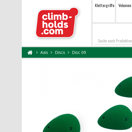
Klettergriffe
Volumen
Suchen
Axis
Discs
Disc 09