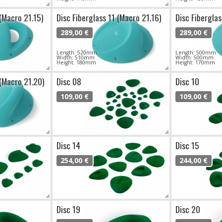
 (Macro 21.15)
Disc Fiberglass 11 (Macro 21.16)
Disc Fiberglas
289,00 €
289,00 €
Length: 520mm
Length: 500mm
Width: 510mm
Width: 500mm
Height: 180mm
Height: 170mm
 (Macro 21.20)
Disc 08
Disc 10
109,00 €
109,00 €
Disc 14
Disc 15
254,00 €
244,00 €
Disc 19
Disc 20