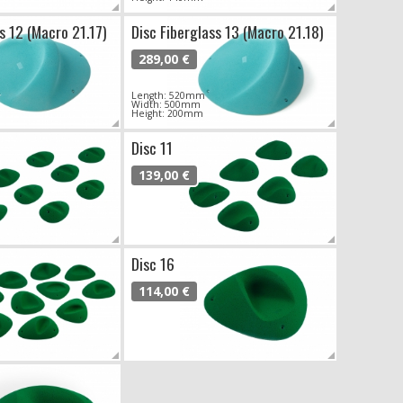
s 12 (Macro 21.17)
Disc Fiberglass 13 (Macro 21.18)
289,00 €
Length: 520mm
Width: 500mm
Height: 200mm
Disc 11
139,00 €
Disc 16
114,00 €