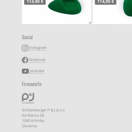
114,00 €
114,00 €
Social
instagram
facebook
youtube
Firmeninfo
Schlamberger P & J d.o.o
Na Klancu 28
1360 Vrhnika
Slovenia