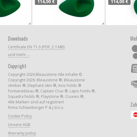
114,00 €
114,00 €
Downloads
Meh
Certificate EN 71-3 (PDF, 2.1 MB)
und mehr ...
Copyright
Copyright 2026 Bleaustone Alle Inhalte ©
Copyright 2026: Bleaustone ®, Bleaustone
climber ®, Elephant skin ®, Axis holds ®
Fontainebleau ®, Captain Crux ®, Lapis holds ®,
Squadra holds ®, Playstone ®, Cruxies ®,
Alle Marken sind auf registriert
Zah
Firma Schlamberger P & J d.o.o.
Cookie Policy
Unsere AGB
Warranty policy