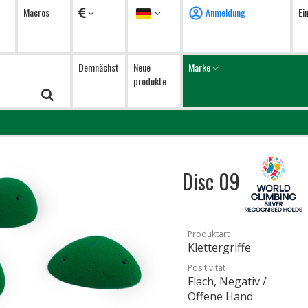
Währung
Sprache
Macros
Anmeldung
Ei
Demnächst
Neue
Marke
produkte
Disc 09
Produktart
Klettergriffe
Positivität
Flach, Negativ /
Offene Hand