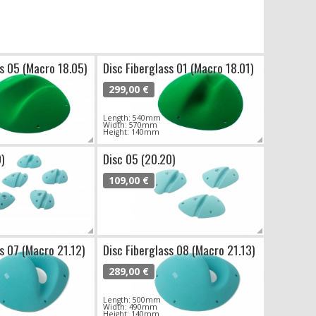
ss 05 (Macro 18.05)
Disc Fiberglass 01 (Macro 18.01)
299,00 €
Length: 540mm
Width: 570mm
Height: 140mm
9)
Disc 05 (20.20)
109,00 €
ss 07 (Macro 21.12)
Disc Fiberglass 08 (Macro 21.13)
289,00 €
Length: 500mm
Width: 490mm
Height: 140mm