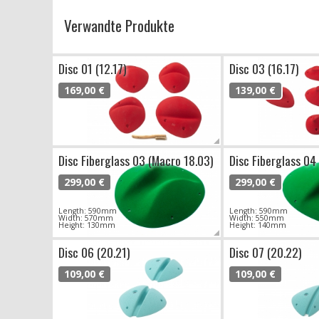
Verwandte Produkte
Disc 01 (12.17)
Disc 03 (16.17)
169,00 €
139,00 €
Disc Fiberglass 03 (Macro 18.03)
Disc Fiberglass 04
299,00 €
299,00 €
Length: 590mm
Length: 590mm
Width: 570mm
Width: 550mm
Height: 130mm
Height: 140mm
Disc 06 (20.21)
Disc 07 (20.22)
109,00 €
109,00 €