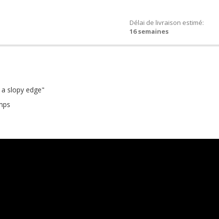
Délai de livraison estimé:
16 semaines
s a slopy edge"
umps