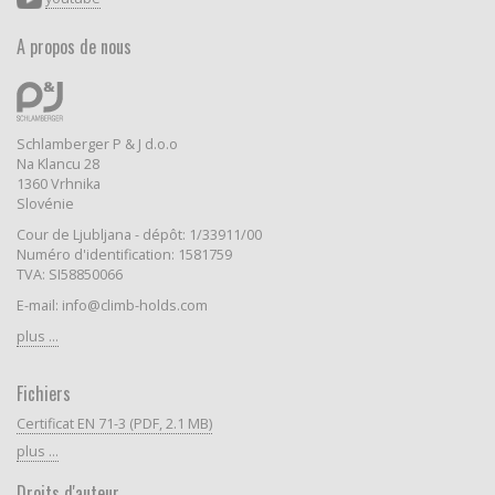
A propos de nous
Schlamberger P & J d.o.o
Na Klancu 28
1360 Vrhnika
Slovénie
Cour de Ljubljana - dépôt: 1/33911/00
Numéro d'identification: 1581759
TVA: SI58850066
E-mail: info@climb-holds.com
plus ...
Fichiers
Certificat EN 71-3 (PDF, 2.1 MB)
plus ...
Droits d'auteur