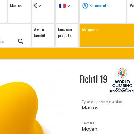
Devises
Langue
Macros
Se connecter
Pa
A venir
Nouveaux
Marques
bientôt
produits
Fichtl 19
Type de prise d'escalade
Macros
Texture
Moyen