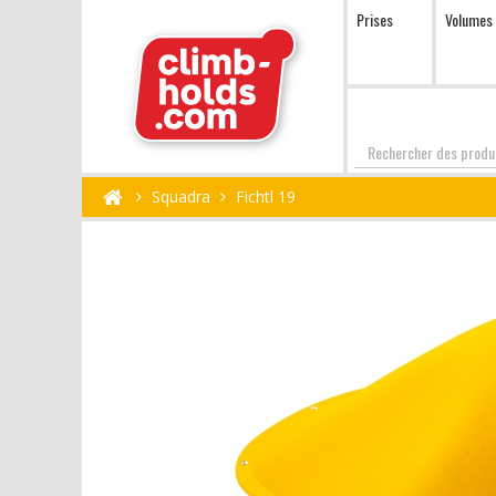
Prises
Volumes
Chercher
Squadra
Fichtl 19