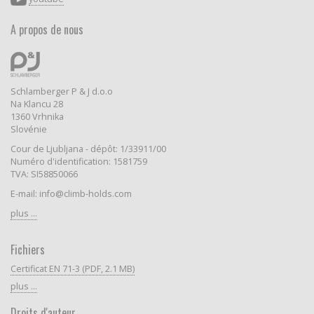
A propos de nous
Schlamberger P & J d.o.o
Na Klancu 28
1360 Vrhnika
Slovénie
Cour de Ljubljana - dépôt: 1/33911/00
Numéro d'identification: 1581759
TVA: SI58850066
E-mail: info@climb-holds.com
plus ...
Fichiers
Certificat EN 71-3 (PDF, 2.1 MB)
plus ...
Droits d'auteur