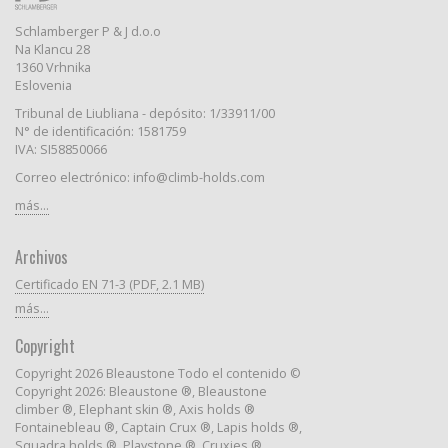
Schlamberger P & J d.o.o
Na Klancu 28
1360 Vrhnika
Eslovenia
Tribunal de Liubliana - depósito: 1/33911/00
N° de identificación: 1581759
IVA: SI58850066
Correo electrónico: info@climb-holds.com
más...
Archivos
Certificado EN 71-3 (PDF, 2.1 MB)
más...
Copyright
Copyright 2026 Bleaustone Todo el contenido ©
Copyright 2026: Bleaustone ®, Bleaustone
climber ®, Elephant skin ®, Axis holds ®
Fontainebleau ®, Captain Crux ®, Lapis holds ®,
Squadra holds ®, Playstone ®, Cruxies ®,