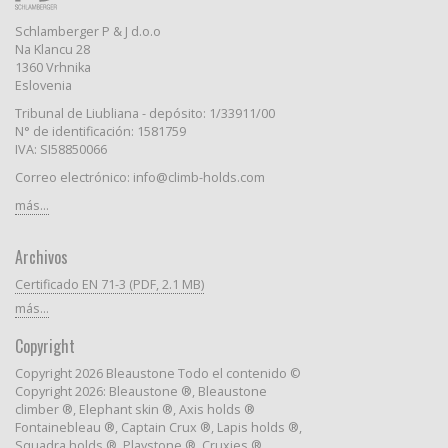
Schlamberger P & J d.o.o
Na Klancu 28
1360 Vrhnika
Eslovenia
Tribunal de Liubliana - depósito: 1/33911/00
N° de identificación: 1581759
IVA: SI58850066
Correo electrónico: info@climb-holds.com
más...
Archivos
Certificado EN 71-3 (PDF, 2.1 MB)
más...
Copyright
Copyright 2026 Bleaustone Todo el contenido ©
Copyright 2026: Bleaustone ®, Bleaustone
climber ®, Elephant skin ®, Axis holds ®
Fontainebleau ®, Captain Crux ®, Lapis holds ®,
Squadra holds ®, Playstone ®, Cruxies ®,