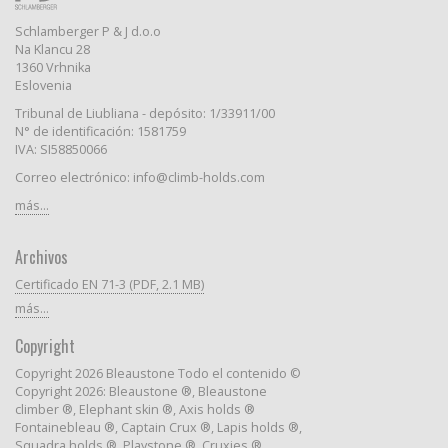
Schlamberger P & J d.o.o
Na Klancu 28
1360 Vrhnika
Eslovenia
Tribunal de Liubliana - depósito: 1/33911/00
N° de identificación: 1581759
IVA: SI58850066
Correo electrónico: info@climb-holds.com
más...
Archivos
Certificado EN 71-3 (PDF, 2.1 MB)
más...
Copyright
Copyright 2026 Bleaustone Todo el contenido ©
Copyright 2026: Bleaustone ®, Bleaustone
climber ®, Elephant skin ®, Axis holds ®
Fontainebleau ®, Captain Crux ®, Lapis holds ®,
Squadra holds ®, Playstone ®, Cruxies ®,