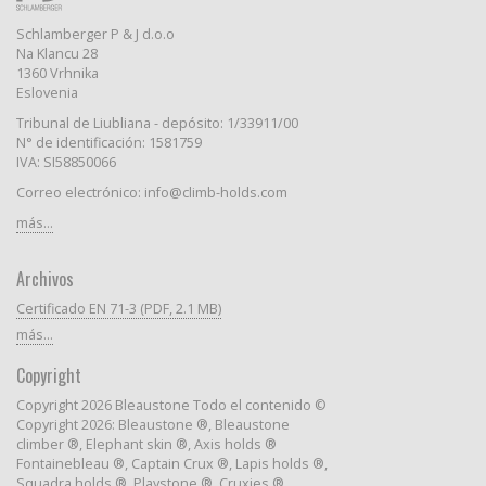
Schlamberger P & J d.o.o
Na Klancu 28
1360 Vrhnika
Eslovenia
Tribunal de Liubliana - depósito: 1/33911/00
N° de identificación: 1581759
IVA: SI58850066
Correo electrónico: info@climb-holds.com
más...
Archivos
Certificado EN 71-3 (PDF, 2.1 MB)
más...
Copyright
Copyright 2026 Bleaustone Todo el contenido ©
Copyright 2026: Bleaustone ®, Bleaustone
climber ®, Elephant skin ®, Axis holds ®
Fontainebleau ®, Captain Crux ®, Lapis holds ®,
Squadra holds ®, Playstone ®, Cruxies ®,