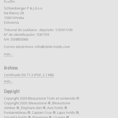
Schlamberger P & J d.o.o
Na Klancu 28
1360 Vrhnika
Eslovenia
Tribunal de Liubliana - depósito: 1/33911/00
N° de identificación: 1581759
IVA: SI58850066
Correo electrónico: info@climb-holds.com
más...
Archivos
Certificado EN 71-3 (PDF, 2.1 MB)
más...
Copyright
Copyright 2026 Bleaustone Todo el contenido ©
Copyright 2026: Bleaustone ®, Bleaustone
climber ®, Elephant skin ®, Axis holds ®
Fontainebleau ®, Captain Crux ®, Lapis holds ®,
Squadra holds ®, Playstone ®, Cruxies ®,