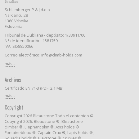
Schlamberger P & J d.o.o
Na Klancu 28
1360 Vrhnika
Eslovenia
Tribunal de Liubliana - depósito: 1/33911/00
N° de identificación: 1581759
IVA: SI58850066
Correo electrónico: info@climb-holds.com
más...
Archivos
Certificado EN 71-3 (PDF, 2.1 MB)
más...
Copyright
Copyright 2026 Bleaustone Todo el contenido ©
Copyright 2026: Bleaustone ®, Bleaustone
climber ®, Elephant skin ®, Axis holds ®
Fontainebleau ®, Captain Crux ®, Lapis holds ®,
Squadra holds ®, Playstone ®, Cruxies ®,