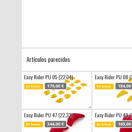
Artículos parecidos
Easy Rider PU 05 (22.04)
Easy Rider PU 08 (
179,00 €
184,00
En breve
En breve
Easy Rider PU 47 (22.33)
Easy Rider PU 49 (
344,00 €
169,00
En breve
En breve