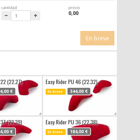
cantidad
precio
0,00
En breve
 22 (22.27)
Easy Rider PU 46 (22.32)
4,00 €
344,00 €
En breve
 37 (22.39)
Easy Rider PU 36 (22.38)
4,00 €
184,00 €
En breve