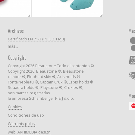
Archivos
Más
Certificado EN 71-3 (PDF, 2.1 MB)
más...
Copyright
Copyright 2026 Bleaustone Todo el contenido ©
Copyright 2026: Bleaustone ®, Bleaustone
climber ®, Elephant skin ®, Axis holds ®
Fontainebleau ®, Captain Crux ®, Lapis holds ®,
Squadra holds ®, Playstone ®, Cruxies ®,
son marcas registradas
Mod
la empresa Schlamberger P & J d.o.o.
Cookies
Condiciones de uso
Warranty policy
web:
ARHIMEDIA design