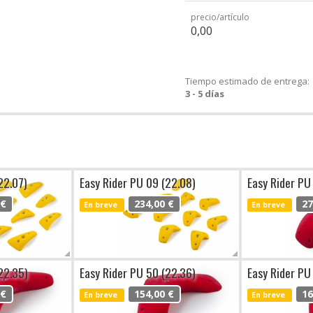
precio/artículo
0,00
Tiempo estimado de entrega:
3 - 5 días
22.07)
Easy Rider PU 09 (22.08)
Easy Rider PU
 €
234,00 €
27
En breve
En breve
22.35)
Easy Rider PU 50 (22.36)
Easy Rider PU
 €
154,00 €
16
En breve
En breve