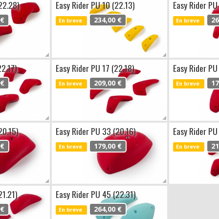
22.28)
Easy Rider PU 10 (22.13)
Easy Rider PU
 €
234,00 €
26
En breve
En breve
22.17)
Easy Rider PU 17 (22.18)
Easy Rider PU
 €
209,00 €
17
En breve
En breve
20.15)
Easy Rider PU 33 (20.16)
Easy Rider PU
 €
179,00 €
21
En breve
En breve
21.21)
Easy Rider PU 45 (22.31)
 €
264,00 €
En breve