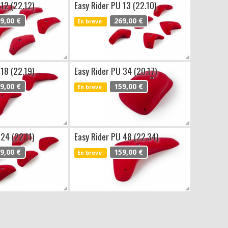
 12 (22.12)
Easy Rider PU 13 (22.10)
9,00 €
269,00 €
En breve
 18 (22.19)
Easy Rider PU 34 (20.17)
9,00 €
159,00 €
En breve
 24 (22.11)
Easy Rider PU 48 (22.34)
9,00 €
159,00 €
En breve