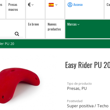
Monedas
Idioma
es
Presas
Acceso
Ca
macros
En breve
Nuevos
Marcas
productos
der PU 20
Easy Rider PU 2
Tipo de producto
Presas, PU
Positividad
Super positiva / Techo