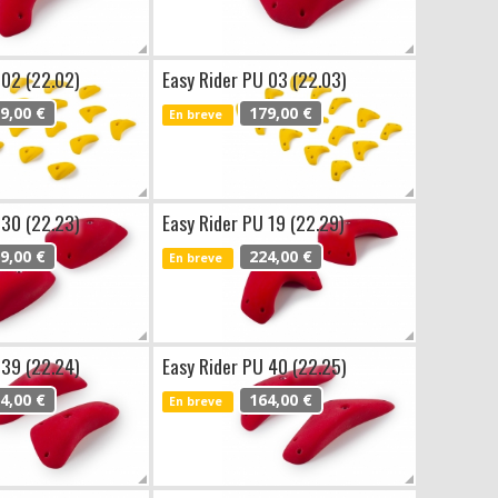
 02 (22.02)
Easy Rider PU 03 (22.03)
9,00 €
179,00 €
En breve
 30 (22.23)
Easy Rider PU 19 (22.29)
9,00 €
224,00 €
En breve
 39 (22.24)
Easy Rider PU 40 (22.25)
4,00 €
164,00 €
En breve