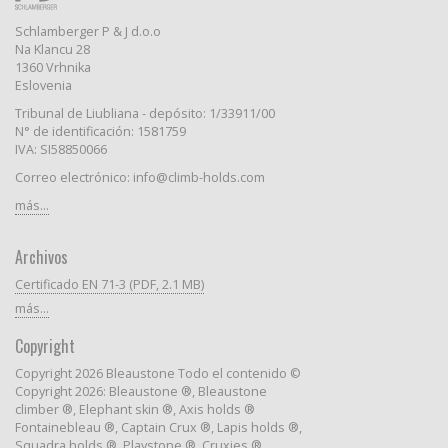
Schlamberger P & J d.o.o
Na Klancu 28
1360 Vrhnika
Eslovenia
Tribunal de Liubliana - depósito: 1/33911/00
N° de identificación: 1581759
IVA: SI58850066
Correo electrónico: info@climb-holds.com
más...
Archivos
Certificado EN 71-3 (PDF, 2.1 MB)
más...
Copyright
Copyright 2026 Bleaustone Todo el contenido ©
Copyright 2026: Bleaustone ®, Bleaustone
climber ®, Elephant skin ®, Axis holds ®
Fontainebleau ®, Captain Crux ®, Lapis holds ®,
Squadra holds ®, Playstone ®, Cruxies ®,