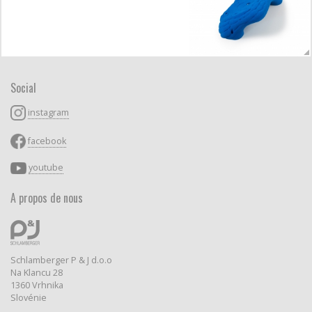
Social
instagram
facebook
youtube
A propos de nous
Schlamberger P & J d.o.o
Na Klancu 28
1360 Vrhnika
Slovénie