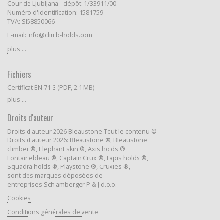
Cour de Ljubljana - dépôt: 1/33911/00
Numéro d'identification: 1581759
TVA: SI58850066
E-mail: info@climb-holds.com
plus ...
Fichiers
Certificat EN 71-3 (PDF, 2.1 MB)
plus ...
Droits d'auteur
Droits d'auteur 2026 Bleaustone Tout le contenu ©
Droits d'auteur 2026: Bleaustone ®, Bleaustone
climber ®, Elephant skin ®, Axis holds ®
Fontainebleau ®, Captain Crux ®, Lapis holds ®,
Squadra holds ®, Playstone ®, Cruxies ®,
sont des marques déposées de
entreprises Schlamberger P & J d.o.o.
Cookies
Conditions générales de vente