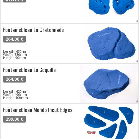
Fontainebleau La Gratonnade
264,00 €
Length: 630mm
Width: 530mm
Height: 90mm
Fontainebleau La Coquille
264,00 €
Length: 620mm
Width: 490mm
Height: 100mm
Fontainebleau Mondo Incut Edges
299,00 €