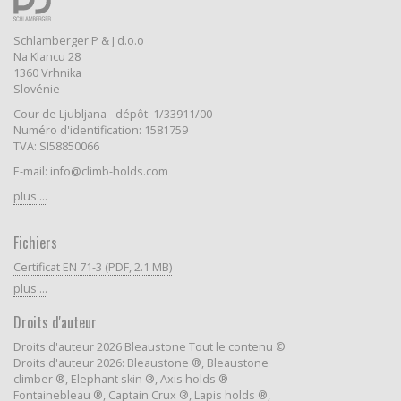
Schlamberger P & J d.o.o
Na Klancu 28
1360 Vrhnika
Slovénie
Cour de Ljubljana - dépôt: 1/33911/00
Numéro d'identification: 1581759
TVA: SI58850066
E-mail: info@climb-holds.com
plus ...
Fichiers
Certificat EN 71-3 (PDF, 2.1 MB)
plus ...
Droits d'auteur
Droits d'auteur 2026 Bleaustone Tout le contenu ©
Droits d'auteur 2026: Bleaustone ®, Bleaustone
climber ®, Elephant skin ®, Axis holds ®
Fontainebleau ®, Captain Crux ®, Lapis holds ®,