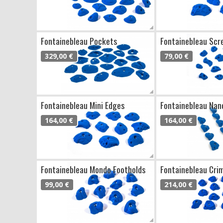
Fontainebleau Pockets
Fontainebleau Scr
329,00 €
79,00 €
Fontainebleau Mini Edges
Fontainebleau Nan
164,00 €
164,00 €
Fontainebleau Mondo Footholds
Fontainebleau Cri
99,00 €
214,00 €