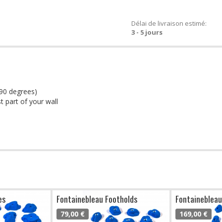
Délai de livraison estimé:
3 - 5 jours
-90 degrees)
t part of your wall
es
Fontainebleau Footholds
Fontainebleau
79,00 €
169,00 €