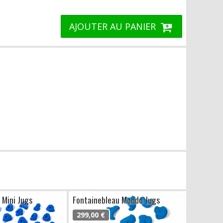
AJOUTER AU PANIER
 Mini Jugs
Fontainebleau Mondo Jugs
299,00 €