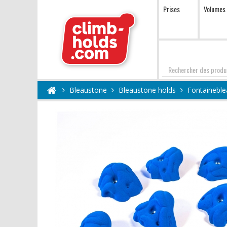
Prises
Volumes
Chercher
Bleaustone
Bleaustone holds
Fontaineble