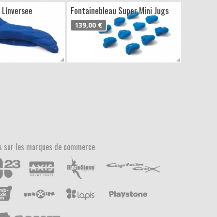
 Línversee
Fontainebleau Super Mini Jugs
139,00 €
s sur les marques de commerce