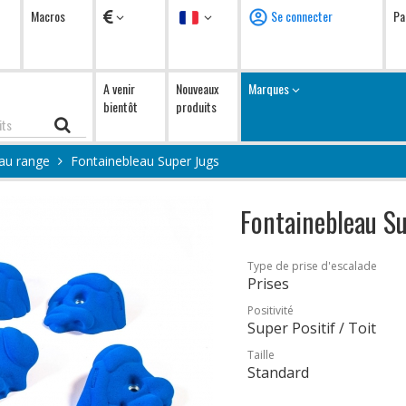
Devises
Langue
Macros
Se connecter
Pa
A venir
Nouveaux
Marques
bientôt
produits
au range
Fontainebleau Super Jugs
Fontainebleau S
Type de prise d'escalade
Prises
Positivité
Super Positif / Toit
Taille
Standard