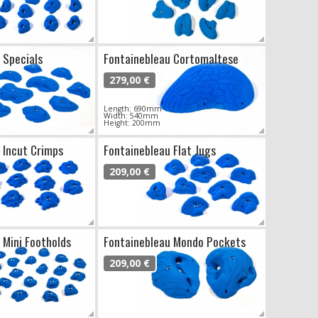
 Specials
Fontainebleau Cortomaltese
279,00 €
Length: 690mm
Width: 540mm
Height: 200mm
 Incut Crimps
Fontainebleau Flat Jugs
209,00 €
 Mini Footholds
Fontainebleau Mondo Pockets
209,00 €