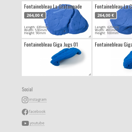
Fontainebleau La Gratonnade
Fontainebleau La C
264,00 €
264,00 €
Length: 630mm
Length: 620mm
Width: 530mm
Width: 490mm
Height: 90mm
Height: 100mm
Fontainebleau Giga Jugs 01
Fontainebleau Gig
Social
instagram
facebook
youtube