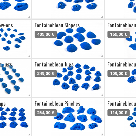
ew-ons
Fontainebleau Slopers
Fontainebleau
409,00 €
169,00 €
o Jugs
Fontainebleau Jugs
Fontainebleau
249,00 €
109,00 €
mps
Fontainebleau Pinches
Fontainebleau
254,00 €
114,00 €