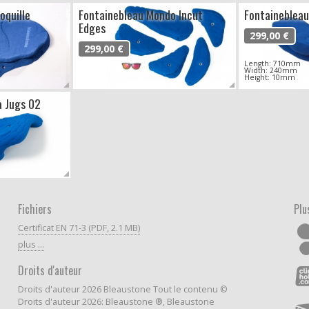
oquille
Fontainebleau Mondo Incut
Fontainebleau
Edges
299,00 €
299,00 €
Length: 710mm
Width: 240mm
Height: 10mm
a Jugs 02
Fichiers
Plu
Certificat EN 71-3 (PDF, 2.1 MB)
plus ...
Droits d'auteur
Droits d'auteur 2026 Bleaustone Tout le contenu ©
Droits d'auteur 2026: Bleaustone ®, Bleaustone