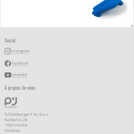
Social
instagram
facebook
youtube
A propos de nous
Schlamberger P & J d.o.o
Na Klancu 28
1360 Vrhnika
Slovénie