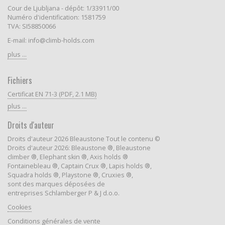
Cour de Ljubljana - dépôt: 1/33911/00
Numéro d'identification: 1581759
TVA: SI58850066
E-mail: info@climb-holds.com
plus ...
Fichiers
Certificat EN 71-3 (PDF, 2.1 MB)
plus ...
Droits d'auteur
Droits d'auteur 2026 Bleaustone Tout le contenu ©
Droits d'auteur 2026: Bleaustone ®, Bleaustone
climber ®, Elephant skin ®, Axis holds ®
Fontainebleau ®, Captain Crux ®, Lapis holds ®,
Squadra holds ®, Playstone ®, Cruxies ®,
sont des marques déposées de
entreprises Schlamberger P & J d.o.o.
Cookies
Conditions générales de vente