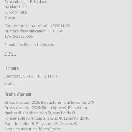
Schlamberger P & J d.o.o
Na Klancu 28
1360 Vrhnika
Slovénie
Cour de Ljubljana - dépôt: 1/33911/00
Numéro d'identification: 1581759
TVA: SI58850066
E-mail: info@climb-holds.com
plus ...
Fichiers
Certificat EN 71-3 (PDF, 2.1 MB)
plus ...
Droits d'auteur
Droits d'auteur 2026 Bleaustone Tout le contenu ©
Droits d'auteur 2026: Bleaustone ®, Bleaustone
climber ®, Elephant skin ®, Axis holds ®
Fontainebleau ®, Captain Crux ®, Lapis holds ®,
Squadra holds ®, Playstone ®, Cruxies ®,
sont des marques déposées de