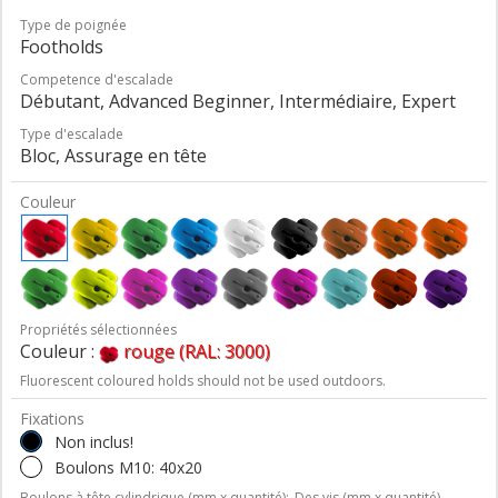
Type de poignée
Footholds
Competence d'escalade
Débutant, Advanced Beginner, Intermédiaire, Expert
Type d'escalade
Bloc, Assurage en tête
Couleur
Propriétés sélectionnées
Couleur :
rouge (RAL: 3000)
Fluorescent coloured holds should not be used outdoors.
Fixations
Non inclus!
Boulons M10: 40x20
Boulons à tête cylindrique (mm x quantité);
Des vis (mm x quantité)