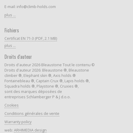
E-mail: info@climb-holds.com
plus ...
Fichiers
Certificat EN 71-3 (PDF, 2.1 MB)
plus ...
Droits d'auteur
Droits d'auteur 2026 Bleaustone Tout le contenu ©
Droits d'auteur 2026: Bleaustone ®, Bleaustone
climber ®, Elephant skin ®, Axis holds ®
Fontainebleau ®, Captain Crux ®, Lapis holds ®,
Squadra holds ®, Playstone ®, Cruxies ®,
sont des marques déposées de
entreprises Schlamberger P & J d.o.o.
Cookies
Conditions générales de vente
Warranty policy
web:
ARHIMEDIA design