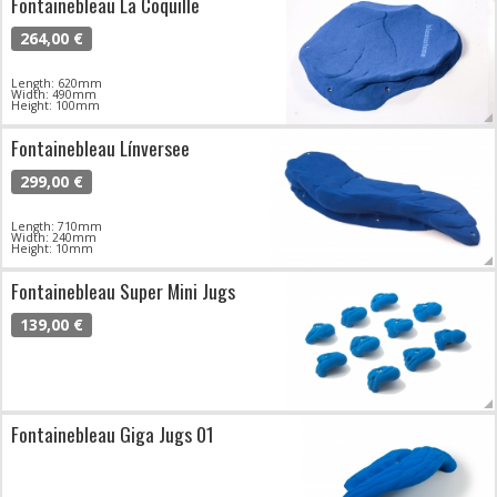
Fontainebleau La Coquille
264,00 €
Length: 620mm
Width: 490mm
Height: 100mm
Fontainebleau Línversee
299,00 €
Length: 710mm
Width: 240mm
Height: 10mm
Fontainebleau Super Mini Jugs
139,00 €
Fontainebleau Giga Jugs 01