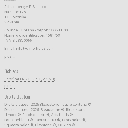
Schlamberger P & J d.o.o
Na Klancu 28
1360 Vrhnika
Slovénie
Cour de Ljubljana - dépôt: 1/33911/00
Numéro d'identification: 1581759
TVA: SI58850066
E-mail: info@climb-holds.com
plus ...
Fichiers
Certificat EN 71-3 (PDF, 2.1 MB)
plus ...
Droits d'auteur
Droits d'auteur 2026 Bleaustone Tout le contenu ©
Droits d'auteur 2026: Bleaustone ®, Bleaustone
climber ®, Elephant skin ®, Axis holds ®
Fontainebleau ®, Captain Crux ®, Lapis holds ®,
Squadra holds ®, Playstone ®, Cruxies ®,