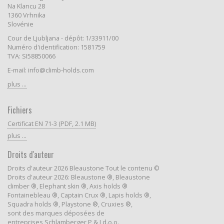
Na Klancu 28
1360 Vrhnika
Slovénie
Cour de Ljubljana - dépôt: 1/33911/00
Numéro d'identification: 1581759
TVA: SI58850066
E-mail: info@climb-holds.com
plus ...
Fichiers
Certificat EN 71-3 (PDF, 2.1 MB)
plus ...
Droits d'auteur
Droits d'auteur 2026 Bleaustone Tout le contenu ©
Droits d'auteur 2026: Bleaustone ®, Bleaustone
climber ®, Elephant skin ®, Axis holds ®
Fontainebleau ®, Captain Crux ®, Lapis holds ®,
Squadra holds ®, Playstone ®, Cruxies ®,
sont des marques déposées de
entreprises Schlamberger P & J d.o.o.