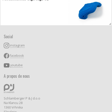
Social
instagram
facebook
youtube
A propos de nous
Schlamberger P & J d.o.o
Na Klancu 28
1360 Vrhnika
Slovénie