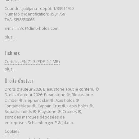
Cour de Ljubljana - dépôt: 1/33911/00
Numéro d'identification: 1581759
TVA: SI58850066
E-mail: info@climb-holds.com
plus ...
Fichiers
Certificat EN 71-3 (PDF, 2.1 MB)
plus ...
Droits d'auteur
Droits d'auteur 2026 Bleaustone Tout le contenu ©
Droits d'auteur 2026: Bleaustone ®, Bleaustone
climber ®, Elephant skin ®, Axis holds ®
Fontainebleau ®, Captain Crux ®, Lapis holds ®,
Squadra holds ®, Playstone ®, Cruxies ®,
sont des marques déposées de
entreprises Schlamberger P & J d.o.o.
Cookies