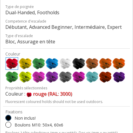
Type de poignée
Dual-Handed, Footholds
Competence d'escalade
Débutant, Advanced Beginner, Intermédiaire, Expert
Type d'escalade
Bloc, Assurage en tête
Couleur
Propriétés sélectionnées
Couleur :
rouge (RAL: 3000)
Fluorescent coloured holds should not be used outdoors.
Fixations
Non inclus!
Boulons M10: 50x4, 60x6
Boulons à tête cylindrique (mm x quantité);
Des vis (mm x quantité)